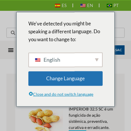
ES
EN
PT
We've detected you might be
speaking a different language. Do
you want to change to:
EMPRESAS ANASAC
English
Change Language
IMPERIO®
32.5 SC
Close and do not switch language
Descrição do produto:
IMPERIO® 32.5 SC é um
fungicida de ação
sistêmica, preventiva,
curativa e erradicante.