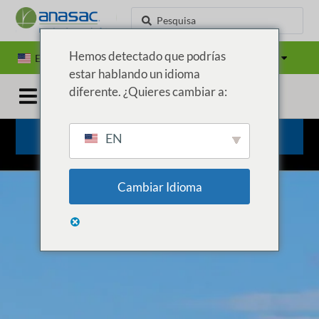
Hemos detectado que podrías
EN
ES
PT
Países
estar hablando un idioma
diferente. ¿Quieres cambiar a:
CENTROS DE PRODUÇÃO
EN
Cambiar Idioma