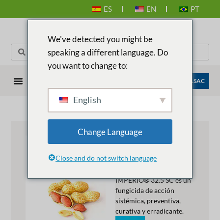
ES
EN
PT
We've detected you might be
speaking a different language. Do
you want to change to:
EMPRESAS ANASAC
English
Change Language
IMPERIO®
32.5 SC
Close and do not switch language
Descripción del producto:
IMPERIO® 32.5 SC es un
fungicida de acción
sistémica, preventiva,
curativa y erradicante.