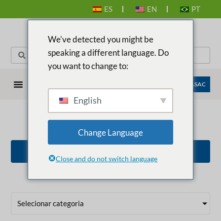
ES
EN
PT
We've detected you might be
speaking a different language. Do
you want to change to:
EMPRESAS ANASAC
English
Change Language
BOLÍVIA
VOLTAR PARA TODOS OS PAÍSES
Close and do not switch language
Selecionar categoria