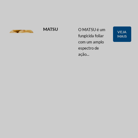
MATSU
O MATSU é um
VEJA
fungicida foliar
MAIS
com um amplo
espectro de
ação...