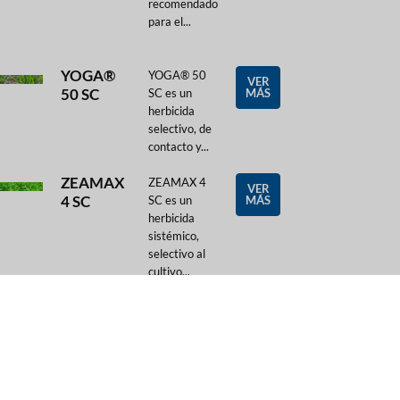
recomendado
para el...
YOGA®
YOGA® 50
VER
50 SC
SC es un
MÁS
herbicida
selectivo, de
contacto y...
ZEAMAX
ZEAMAX 4
VER
4 SC
SC es un
MÁS
herbicida
sistémico,
selectivo al
cultivo...
ZEAMAX
ZEAMAX WP
VER
WP®
es un
MÁS
herbicida
sistémico
para el
control de...