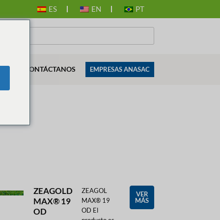
ES
EN
PT
ES
CONTÁCTANOS
EMPRESAS ANASAC
ZEAGOLD
ZEAGOL
VER
MAX® 19
MAX® 19
MÁS
OD
OD El
producto es