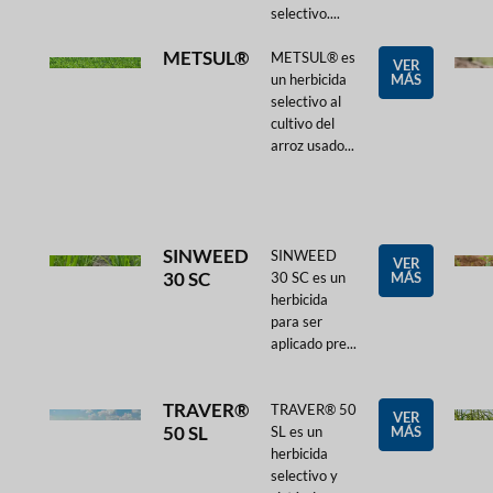
selectivo....
METSUL®
METSUL® es
VER
un herbicida
MÁS
selectivo al
cultivo del
arroz usado...
SINWEED
SINWEED
VER
30 SC
30 SC es un
MÁS
herbicida
para ser
aplicado pre...
TRAVER®
TRAVER® 50
VER
50 SL
SL es un
MÁS
herbicida
selectivo y