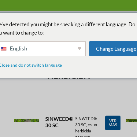
've detected you might be speaking a different language. Do
u want to change to:
INICIO
PAÍS
English
Change Language
Close and do not switch language
HERBICIDA
SINWEED®
SINWEED®
VER
30 SC
30 SC, es un
MÁS
herbicida
para ser