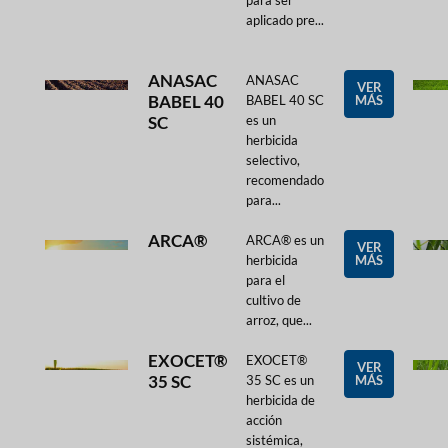
aplicado pre...
ANASAC
ANASAC
VER
BABEL 40
BABEL 40 SC
MÁS
SC
es un
herbicida
selectivo,
recomendado
para...
ARCA®
ARCA® es un
VER
herbicida
MÁS
para el
cultivo de
arroz, que...
EXOCET®
EXOCET®
VER
35 SC
35 SC es un
MÁS
herbicida de
acción
sistémica,