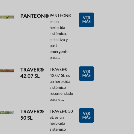
PANTEON®
PANTEON®
VER
es un
MÁS
herbicida
sistémico,
selectivo y
post
emergente
para...
TRAVER®
TRAVER®
VER
42.07 SL
42.07 SL es
MÁS
un herbicida
sistémico
recomendado
para el...
TRAVER®
TRAVER® 50
VER
50 SL
SL es un
MÁS
herbicida
sistémico