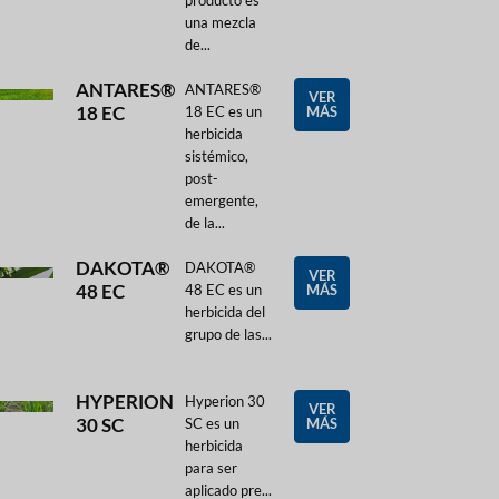
una mezcla
de...
ANTARES®
ANTARES®
VER
18 EC
18 EC es un
MÁS
herbicida
sistémico,
post-
emergente,
de la...
DAKOTA®
DAKOTA®
VER
48 EC
48 EC es un
MÁS
herbicida del
grupo de las...
HYPERION
Hyperion 30
VER
30 SC
SC es un
MÁS
herbicida
para ser
aplicado pre...