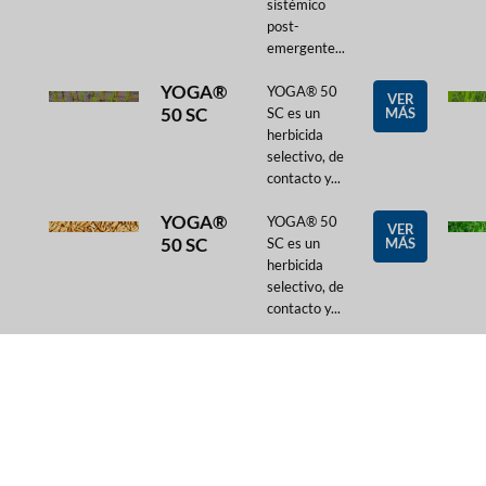
sistémico
post-
emergente...
YOGA®
YOGA® 50
VER
50 SC
SC es un
MÁS
herbicida
selectivo, de
contacto y...
YOGA®
YOGA® 50
VER
50 SC
SC es un
MÁS
herbicida
selectivo, de
contacto y...
ZEAMAX
ZEAMAX
VER
GOLD®
GOLD® es
MÁS
un herbicida
sistémico
para el
control de...