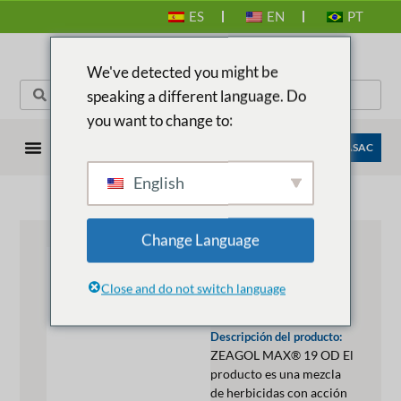
ES
EN
PT
We've detected you might be
speaking a different language. Do
you want to change to:
EMPRESAS ANASAC
English
Change Language
ZEAGOLD
MAX® 19
Close and do not switch language
OD
Descripción del producto:
ZEAGOL MAX® 19 OD El
producto es una mezcla
de herbicidas con acción