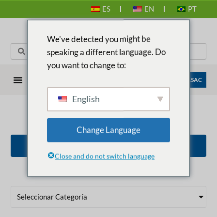
ES
EN
PT
We've detected you might be
speaking a different language. Do
you want to change to:
EMPRESAS ANASAC
English
BOLIVIA
Change Language
VOLVER A TODOS LOS PAÍSES
Close and do not switch language
Seleccionar Categoría