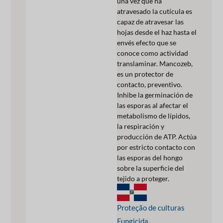
una vez que ha
atravesado la cutícula es
capaz de atravesar las
hojas desde el haz hasta el
envés efecto que se
conoce como actividad
translaminar. Mancozeb,
es un protector de
contacto, preventivo.
Inhibe la germinación de
las esporas al afectar el
metabolismo de lípidos,
la respiración y
producción de ATP. Actúa
por estricto contacto con
las esporas del hongo
sobre la superficie del
tejido a proteger.
Proteção de culturas
Fungicida