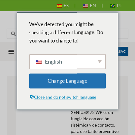
ES
EN
PT
We've detected you might be
speaking a different language. Do
you want to change to:
EMPRESAS ANASAC
English
Change Language
XENIUS® 72
WP
Close and do not switch language
Descrição do produto:
XENIUS® 72 WP es un
fungicida con acción
sistémica y de contacto,
para uso tanto preventivo