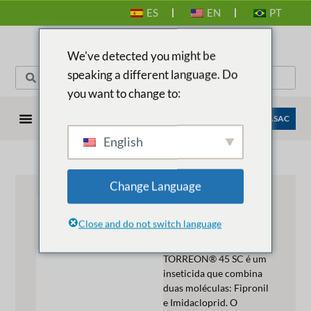
ES
EN
PT
We've detected you might be
speaking a different language. Do
you want to change to:
EMPRESAS ANASAC
English
Change Language
TORREON®
45 SC
Close and do not switch language
Descrição do produto:
TORREON® 45 SC é um
inseticida que combina
duas moléculas: Fipronil
e Imidacloprid. O