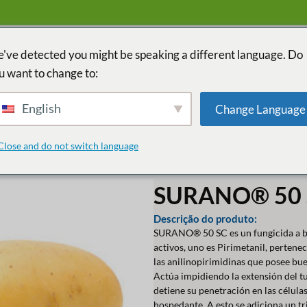
've detected you might be speaking a different language. Do
u want to change to:
INÍCIO
PAÍ
English
Change Language
Close and do not switch language
SURANO® 50 
Descrição do produto:
SURANO® 50 SC es un fungicida a b
activos, uno es Pirimetanil, pertene
las anilinopirimidinas que posee bue
Actúa impidiendo la extensión del t
detiene su penetración en las célula
hospedante. A esto se adiciona un tr