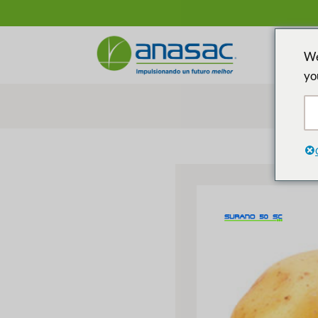
We
yo