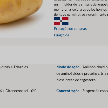
un inhibidor de la síntesis del ergos
membranas celulares de los hongos l
del tubo germinativo y crecimiento m
Proteção de culturas
Fungicida
idinas + Triazoles
Modo de ação:
Anilinopirimidin
de aminoácidos e proteínas, triaz
biossíntese de ergosterol
0% + Difenoconazol 10%
Concentração:
Suspensão conc