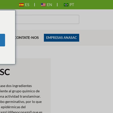
ES
EN
PT
SES
CONTATE-NOS
EMPRESAS ANASAC
SC
ase dos ingredientes
ciente al grupo químico de
na actividad translaminar.
ubo germinativo, por lo que
s epidérmicas del
iazol (difenoconazol) que es