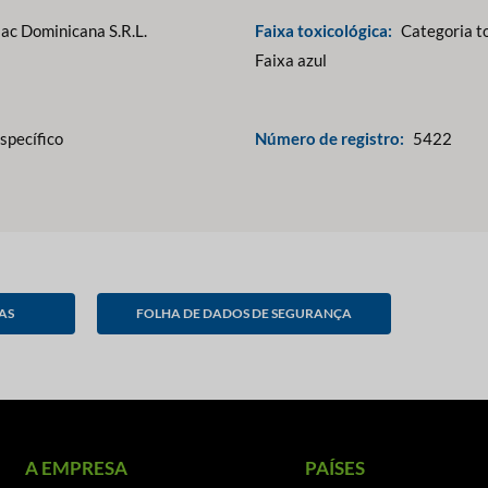
ac Dominicana S.R.L.
Faixa toxicológica:
Categoria to
Faixa azul
specífico
Número de registro:
5422
AS
FOLHA DE DADOS DE SEGURANÇA
A EMPRESA
PAÍSES