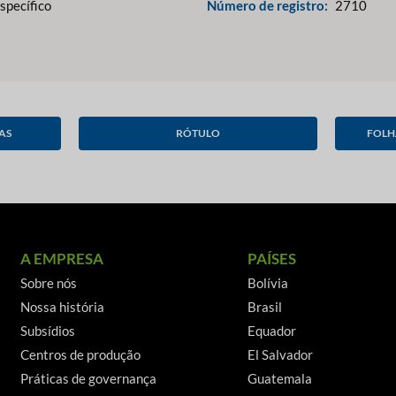
specífico
Número de registro:
2710
AS
RÓTULO
FOLH
A EMPRESA
PAÍSES
Sobre nós
Bolívia
Nossa história
Brasil
Subsídios
Equador
Centros de produção
El Salvador
Práticas de governança
Guatemala