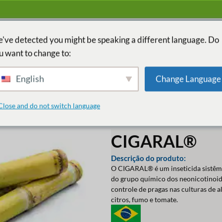
've detected you might be speaking a different language. Do
u want to change to:
INÍCIO
PAÍ
English
Change Language
Close and do not switch language
CIGARAL®
Descrição do produto:
O CIGARAL® é um inseticida sistêmi
do grupo químico dos neonicotinoi
controle de pragas nas culturas de a
citros, fumo e tomate.