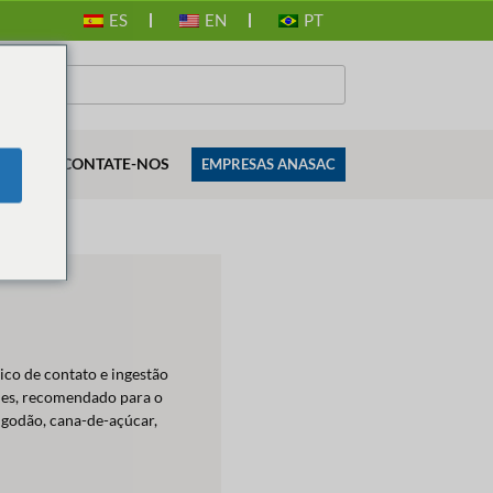
ES
EN
PT
SES
CONTATE-NOS
EMPRESAS ANASAC
co de contato e ingestão
des, recomendado para o
lgodão, cana-de-açúcar,