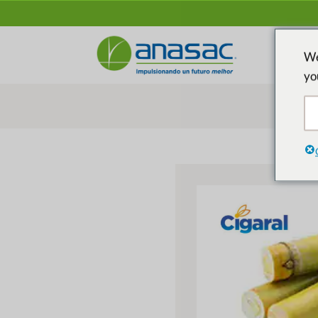
We
yo