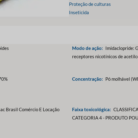
Proteção de culturas
Inseticida
oides
Modo de ação:
Imidaclopride: 
receptores nicotínicos de acetilc
 70%
Concentração:
Pó molhável (W
ac Brasil Comércio E Locação
Faixa toxicológica:
CLASSIFIC
CATEGORIA 4 - PRODUTO PO