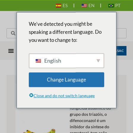
ES
EN
PT
We've detected you might be
speaking a different language. Do
you want to change to:
EMPRESAS ANASAC
English
Change Language
CANCILLER®
Close and do not switch language
Descrição do produto:
O CANCILLER é um
fungicida sistêmico do
grupo dos triazóis, o
difenoconazol é um
inibidor da síntese do
ergosterol, tem ação