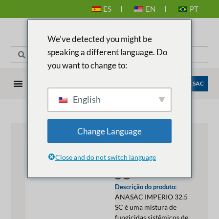
ES
EN
PT
We've detected you might be
speaking a different language. Do
you want to change to:
EMPRESAS ANASAC
English
Change Language
ANASAC
EMPIRE 32.5
Close and do not switch language
SC
Descrição do produto:
ANASAC IMPERIO 32.5
SC é uma mistura de
fungicidas sistêmicos de