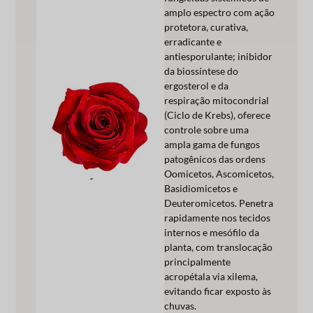
amplo espectro com ação
protetora, curativa,
erradicante e
antiesporulante; inibidor
da biossíntese do
ergosterol e da
respiração mitocondrial
(Ciclo de Krebs), oferece
controle sobre uma
ampla gama de fungos
patogênicos das ordens
Oomicetos, Ascomicetos,
Basidiomicetos e
Deuteromicetos. Penetra
rapidamente nos tecidos
internos e mesófilo da
planta, com translocação
principalmente
acropétala via xilema,
evitando ficar exposto às
chuvas.