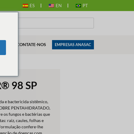
ES
EN
PT
SES
CONTATE-NOS
EMPRESAS ANASAC
® 98 SP
a e bactericida sistêmico,
E COBRE PENTAHIDRATADO,
e os fungos e bactérias que
s: raiz, caules, folhas e
 formulação confere-lhe
evenção de doenças com