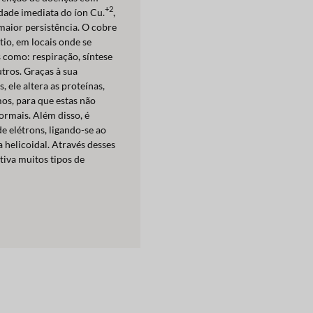
+2
dade imediata do íon Cu.
,
maior persistência. O cobre
tio, em locais onde se
como: respiração, síntese
tros. Graças à sua
, ele altera as proteínas,
os, para que estas não
ormais. Além disso, é
de elétrons, ligando-se ao
helicoidal. Através desses
tiva muitos tipos de