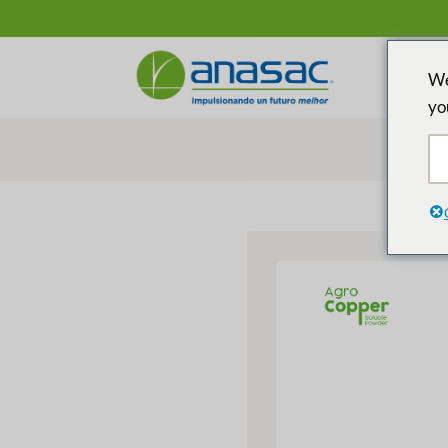
We
yo