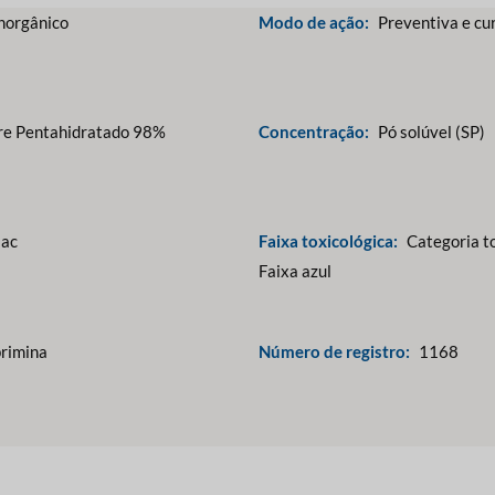
norgânico
Modo de ação:
Preventiva e cu
bre Pentahidratado 98%
Concentração:
Pó solúvel (SP)
ac
Faixa toxicológica:
Categoria to
Faixa azul
primina
Número de registro:
1168