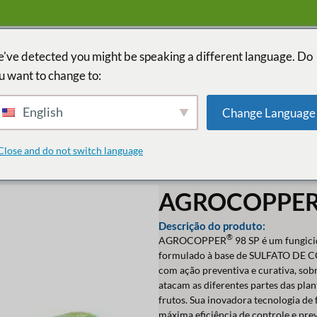
've detected you might be speaking a different language. Do
u want to change to:
INÍCIO
PAÍ
English
Change Language
Close and do not switch language
AGROCOPPER
Descrição do produto:
®
AGROCOPPER
98 SP é um fungicid
formulado à base de SULFATO D
com ação preventiva e curativa, sobr
atacam as diferentes partes das planta
frutos. Sua inovadora tecnologia de
máxima eficiência de controle e pr