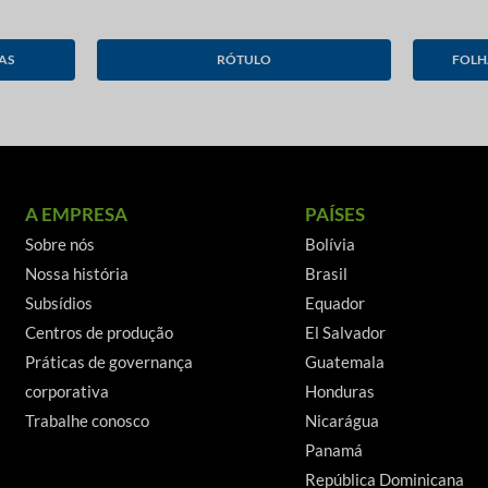
AS
RÓTULO
FOLH
A EMPRESA
PAÍSES
Sobre nós
Bolívia
Nossa história
Brasil
Subsídios
Equador
Centros de produção
El Salvador
Práticas de governança
Guatemala
corporativa
Honduras
Trabalhe conosco
Nicarágua
Panamá
República Dominicana