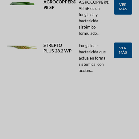
AGROCOPPER®
AGROCOPPER®
VER
98 SP
98 SP es un
MÁS
fungicida y
bactericida
sistémico,
formulado...
STREPTO
Fungicida –
VER
PLUS 28.2 WP
bactericida que
MÁS
actua en forma
sistemica, con
accion...