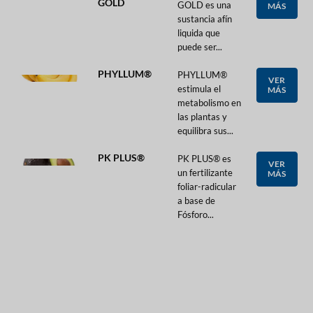
GOLD
GOLD es una
MÁS
sustancia afín
liquida que
puede ser...
PHYLLUM®
PHYLLUM®
VER
estimula el
MÁS
metabolismo en
las plantas y
equilibra sus...
PK PLUS®
PK PLUS® es
VER
un fertilizante
MÁS
foliar-radicular
a base de
Fósforo...