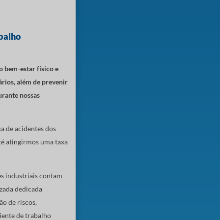
balho
bem-estar físico e
rios, além de prevenir
durante nossas
xa de acidentes dos
té atingirmos uma taxa
es industriais contam
izada dedicada
o de riscos,
ente de trabalho