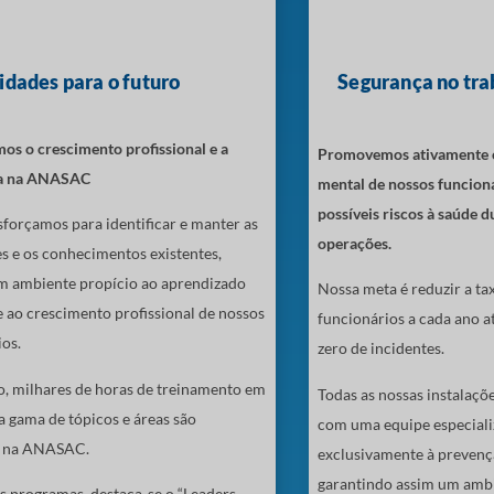
idades para o futuro
Segurança no tra
s o crescimento profissional e a
Promovemos ativamente o 
ia na ANASAC
mental de nossos funcioná
possíveis riscos à saúde 
forçamos para identificar e manter as
operações.
s e os conhecimentos existentes,
m ambiente propício ao aprendizado
Nossa meta é reduzir a ta
 ao crescimento profissional de nossos
funcionários a cada ano a
os.
zero de incidentes.
o, milhares de horas de treinamento em
Todas as nossas instalaçõ
 gama de tópicos e áreas são
com uma equipe especial
s na ANASAC.
exclusivamente à prevençã
garantindo assim um ambi
s programas, destaca-se o “Leaders,