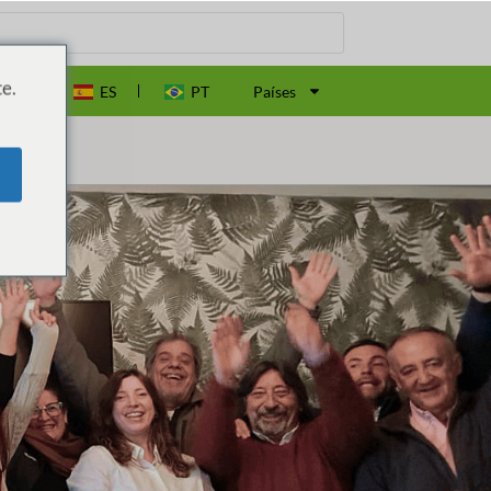
e.
EN
ES
PT
Países