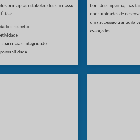
elos princípios estabelecidos em nosso
bom desempenho, mas ta
Ética:
oportunidades de desenvo
uma sucessão tranquila p
dado e respeito
avançados.
etividade
nsparência e integridade
ponsabilidade