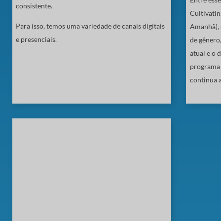
consistente.
Cultivati
Para isso, temos uma variedade de canais digitais
Amanhã), 
e presenciais.
de gênero
atual e o 
programa 
continua a