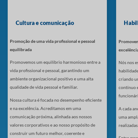
Cultura e comunicação
Habil
Promoção de uma vida profissional e pessoal
Promovemo
equilibrada
excelênc
Promovemos um equilíbrio harmonioso entre a
Nós nos es
vida profissional e pessoal, garantindo um
habilidade
ambiente organizacional positivo e uma alta
criando u
qualidade de vida pessoal e familiar.
contínuo e
funcionári
Nossa cultura é focada no desempenho eficiente
e na excelência. Acreditamos em uma
A cada an
comunicação próxima, alinhada aos nossos
uma ampla
valores corporativos e ao nosso propósito de
realizada
construir um futuro melhor, coerente e
Entre esse