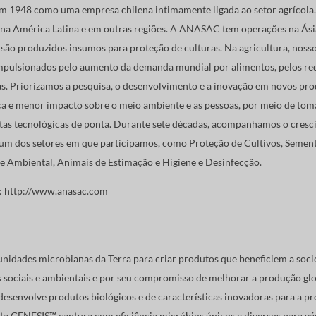
 1948 como uma empresa chilena intimamente ligada ao setor agrícola.
 na América Latina e em outras regiões. A ANASAC tem operações na Ási
são produzidos insumos para proteção de culturas. Na agricultura, nos
mpulsionados pelo aumento da demanda mundial por alimentos, pelos req
as. Priorizamos a pesquisa, o desenvolvimento e a inovação em novos pro
ça e menor impacto sobre o meio ambiente e as pessoas, por meio de tom
tas tecnológicas de ponta. Durante sete décadas, acompanhamos o cresc
 um dos setores em que participamos, como Proteção de Cultivos, Sement
e Ambiental, Animais de Estimação e Higiene e Desinfecção.
:
http://www.anasac.com
nidades microbianas da Terra para criar produtos que beneficiem a soci
s sociais e ambientais e por seu compromisso de melhorar a produção gl
esenvolve produtos biológicos e de características inovadoras para a pr
ta GENESIS™ captura com eficiência micróbios únicos e diversos para vár