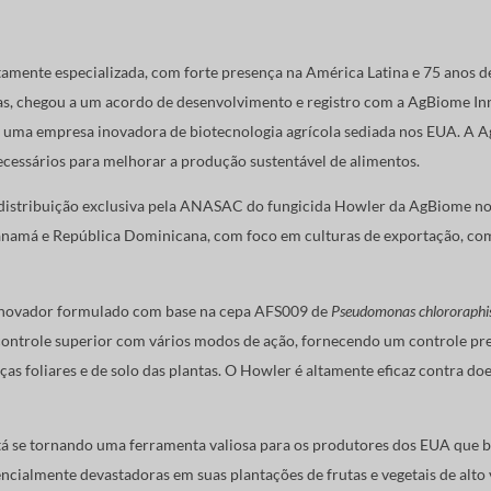
mente especializada, com forte presença na América Latina e 75 anos d
as, chegou a um acordo de desenvolvimento e registro com a AgBiome In
C, uma empresa inovadora de biotecnologia agrícola sediada nos EUA. A
necessários para melhorar a produção sustentável de alimentos.
 distribuição exclusiva pela ANASAC do fungicida Howler da AgBiome no
amá e República Dominicana, com foco em culturas de exportação, como f
 inovador formulado com base na cepa AFS009 de
Pseudomonas chlororaphi
ntrole superior com vários modos de ação, fornecendo um controle pre
ças foliares e de solo das plantas. O Howler é altamente eficaz contra 
á se tornando uma ferramenta valiosa para os produtores dos EUA que 
cialmente devastadoras em suas plantações de frutas e vegetais de alto v