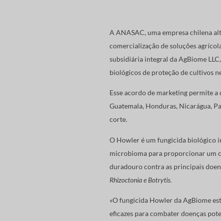
A ANASAC, uma empresa chilena alta
comercialização de soluções agrícol
subsidiária integral da AgBiome LL
biológicos de proteção de cultivos 
Esse acordo de marketing permite a
Guatemala, Honduras, Nicarágua, Pan
corte.
O Howler é um fungicida biológico
microbioma para proporcionar um co
duradouro contra as principais doen
Rhizoctonia e Botrytis
.
«O fungicida Howler da AgBiome est
eficazes para combater doenças poten