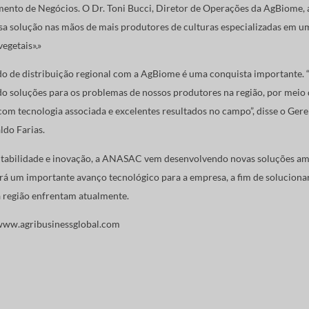
mento de Negócios. O Dr. Toni Bucci, Diretor de Operações da AgBiome,
essa solução nas mãos de mais produtores de culturas especializadas em u
egetais».»
o de distribuição regional com a AgBiome é uma conquista importante. “
ndo soluções para os problemas de nossos produtores na região, por meio
com tecnologia associada e excelentes resultados no campo”, disse o Ger
ldo Farias.
entabilidade e inovação, a ANASAC vem desenvolvendo novas soluções am
á um importante avanço tecnológico para a empresa, a fim de solucionar o
a região enfrentam atualmente.
ww.agribusinessglobal.com