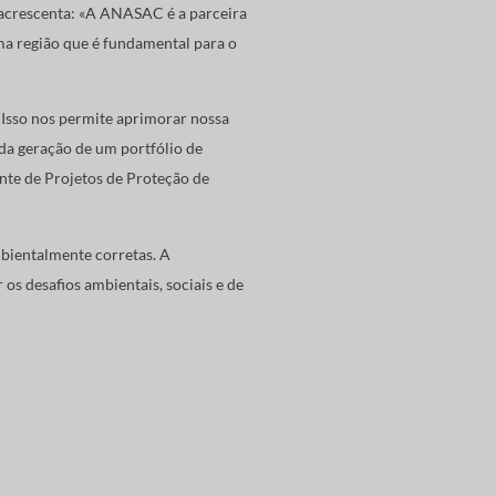
 acrescenta: «A ANASAC é a parceira
ma região que é fundamental para o
Isso nos permite aprimorar nossa
 da geração de um portfólio de
ente de Projetos de Proteção de
bientalmente corretas. A
s desafios ambientais, sociais e de