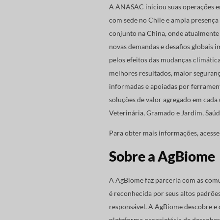
A ANASAC iniciou suas operações em
com sede no Chile e ampla presença
conjunto na China, onde atualmente 
novas demandas e desafios globais i
pelos efeitos das mudanças climátic
melhores resultados, maior seguran
informadas e apoiadas por ferramen
soluções de valor agregado em cada
Veterinária, Gramado e Jardim, Saúd
Para obter mais informações, acesse
Sobre a AgBiome
A AgBiome faz parceria com as comu
é reconhecida por seus altos padrõe
responsável. A AgBiome descobre e d
plataforma proprietária de descober