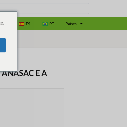
e.
EN
ES
PT
Países
 ANASAC E A