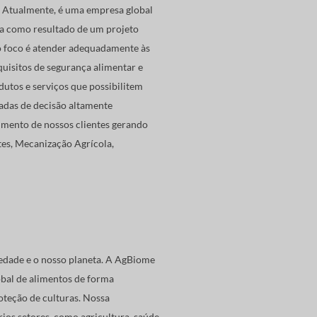
 Atualmente, é uma empresa global
a como resultado de um projeto
so foco é atender adequadamente às
uisitos de segurança alimentar e
dutos e serviços que possibilitem
adas de decisão altamente
imento de nossos clientes gerando
es, Mecanização Agrícola,
edade e o nosso planeta. A AgBiome
obal de alimentos de forma
oteção de culturas. Nossa
ios setores, como agricultura, saúde