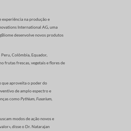
e experiência na produção e
novations International AG, uma
 AgBiome desenvolve novos produtos
 Peru, Colômbia, Equador,
rutas frescas, vegetais e flores de
s
que aproveita o poder do
ventivo de amplo espectro e
doenças como
Pythium, Fusarium,
buscam modos de ação novos e
alor», disse o Dr. Natarajan