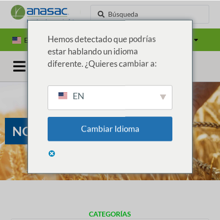
Hemos detectado que podrías
EN
ES
PT
Países
estar hablando un idioma
diferente. ¿Quieres cambiar a:
EN
NOTICIAS
Cambiar Idioma
CATEGORÍAS