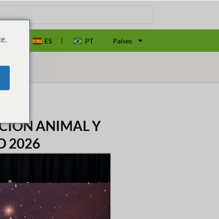
e.
EN
ES
PT
Países
CIÓN ANIMAL Y
O 2026