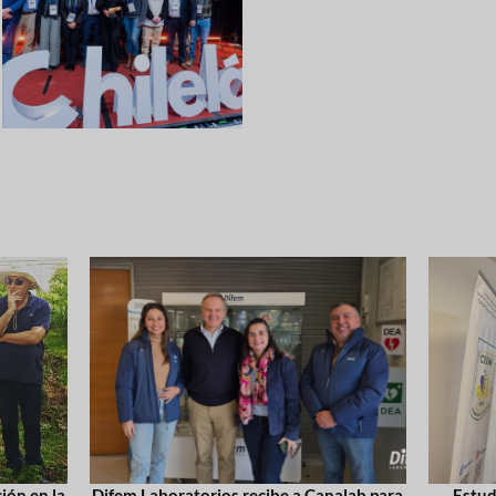
ión en la
Difem Laboratorios recibe a Canalab para
Estud