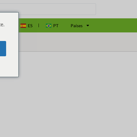
e.
EN
ES
PT
Países