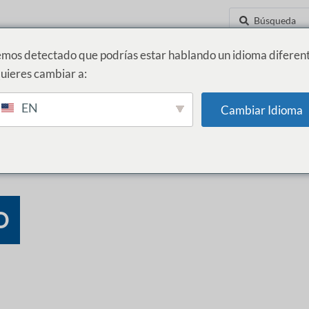
mos detectado que podrías estar hablando un idioma diferent
uieres cambiar a:
D
INNOVACIÓN Y NUEVOS NEGOCIOS
NOTICIAS
CONTÁCTANOS
EN
Cambiar Idioma
O