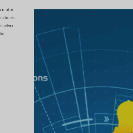
vo motor
luciones
esuelven
ión