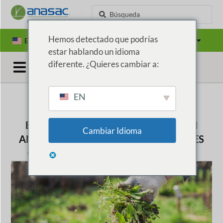
Hemos detectado que podrías
EN
ES
PT
Países
estar hablando un idioma
diferente. ¿Quieres cambiar a:
EN
EL DEBUT DE LOS BIOHERBICIDAS EN
Cambiar Idioma
AMÉRICA LATINA Y LAS INNOVACIONES
QUE IMPULSARÁN SU DESARROLLO