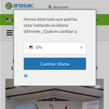
Hemos detectado que podrías
EN
ES
PT
Países
estar hablando un idioma
diferente. ¿Quieres cambiar a:
EN
IMPULSANDO EL EMPRENDIMIENTO
Cambiar Idioma
LOCAL: CURSO DE EMPRENDIMIENTO
ANASAC 2025