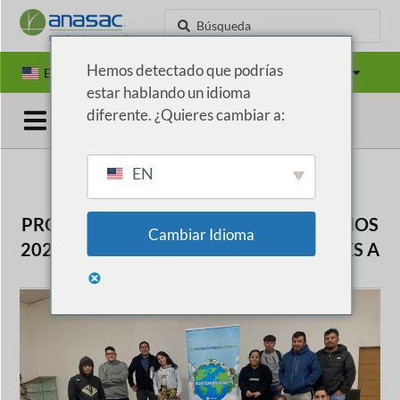
Hemos detectado que podrías
EN
ES
PT
Países
estar hablando un idioma
diferente. ¿Quieres cambiar a:
EN
PROGRAMA DE NIVELACIÓN DE ESTUDIOS
Cambiar Idioma
2026: PROMOVIENDO OPORTUNIDADES A
TRAVÉS DE LA EDUCACIÓN