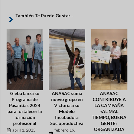
También Te Puede Gustar...
Gleba lanza su
ANASAC suma
ANASAC
Programa de
nuevo grupo en
CONTRIBUYE A
Pasantías 2024
Victoria a su
LA CAMPAÑA
para fortalecer la
Modelo
«AL MAL
formación
Incubadora
TIEMPO, BUENA
profesional
Socioproductiva
GENTE»
ORGANIZADA
abril 1, 2025
febrero 19,