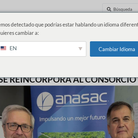
mos detectado que podrías estar hablando un idioma diferent
uieres cambiar a:
D
INNOVACIÓN Y NUEVOS NEGOCIOS
NOTICIAS
CONTÁCTANOS
EN
Cambiar Idioma
SE REINCORPORA AL CONSORCIO