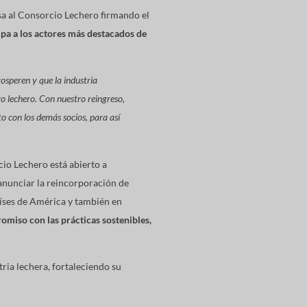
sa al Consorcio Lechero firmando el
pa a los actores más destacados de
osperen y que la industria
o lechero. Con nuestro reingreso,
 con los demás socios, para así
io Lechero está abierto a
 anunciar la reincorporación de
íses de América y también en
miso con las prácticas sostenibles,
ria lechera, fortaleciendo su