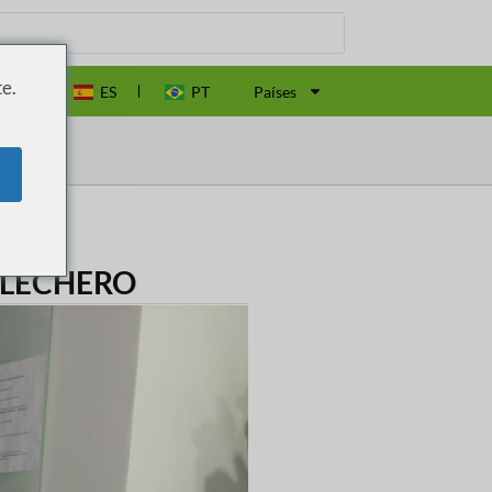
e.
EN
ES
PT
Países
 LECHERO