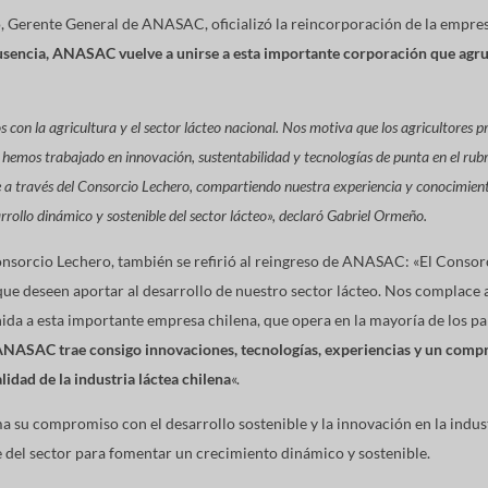
o, Gerente General de ANASAC, oficializó la reincorporación de la empre
usencia, ANASAC vuelve a unirse a esta importante corporación que agru
 la agricultura y el sector lácteo nacional. Nos motiva que los agricultores pr
 hemos trabajado en innovación, sustentabilidad y tecnologías de punta en el rubr
 a través del Consorcio Lechero, compartiendo nuestra experiencia y conocimiento
arrollo dinámico y sostenible del sector lácteo», declaró Gabriel Ormeño.
onsorcio Lechero, también se refirió al reingreso de ANASAC: «El Consorc
 que deseen aportar al desarrollo de nuestro sector lácteo. Nos complace
da a esta importante empresa chilena, que opera en la mayoría de los pa
NASAC trae consigo innovaciones, tecnologías, experiencias y un compro
idad de la industria láctea chilena
«.
su compromiso con el desarrollo sostenible y la innovación en la indust
 del sector para fomentar un crecimiento dinámico y sostenible.