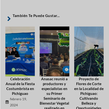
También Te Puede Gustar...
Celebración
Anasac reunió a
Proyecto de
Anual de la Fiesta
productores y
Flores de Corte
Costumbrista en
especialistas en
en la Localidad de
Pichiguao
su Primer
Pichiguao:
Seminario de
Cultivando
febrero 19,
Bienestar Vegetal
Belleza y
2024
realizado en
Oportunidades