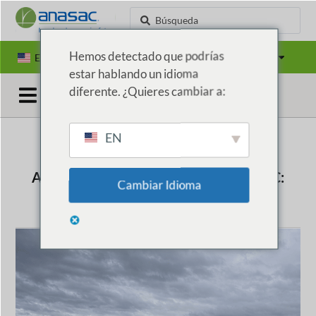
Hemos detectado que podrías
EN
ES
PT
Países
estar hablando un idioma
diferente. ¿Quieres cambiar a:
EN
ALIANZA VIÑA SAN PEDRO – ANASAC:
Cambiar Idioma
POTENCIANDO EL DESARROLLO
SOSTENIBLE EN LA ARAUCANÍA