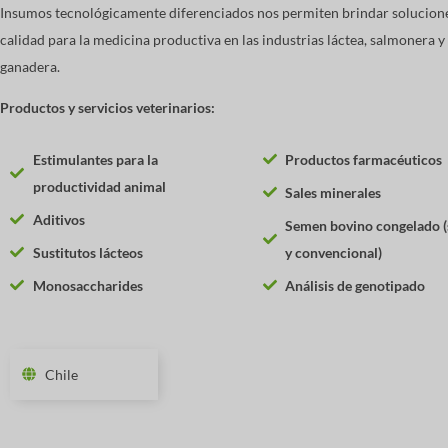
Insumos tecnológicamente diferenciados nos permiten brindar solucione
calidad para la medicina productiva en las industrias láctea, salmonera y
ganadera.
Productos y servicios veterinarios:
Estimulantes para la
Productos farmacéuticos
productividad animal
Sales minerales
Aditivos
Semen bovino congelado 
Sustitutos lácteos
y convencional)
Monosaccharides ​
Análisis de genotipado
Chile