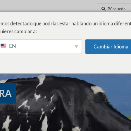
mos detectado que podrías estar hablando un idioma diferent
uieres cambiar a:
D
INNOVACIÓN Y NUEVOS NEGOCIOS
NOTICIAS
CONTÁCTANOS
EN
Cambiar Idioma
URA