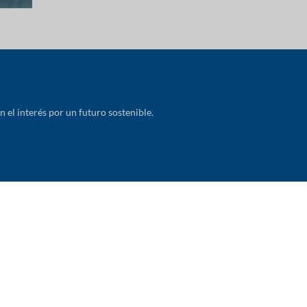
el interés por un futuro sostenible.
LA EMPRESA
NEGOCIOS
Sobre Nosotros
Protección de Cultivos
Historia
Semillas
Subsidiarias
Veterinaria y Acuicultura