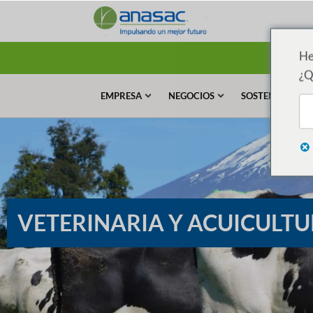
He
¿Q
EMPRESA
NEGOCIOS
SOSTENIBILIDA
VETERINARIA Y ACUICULT