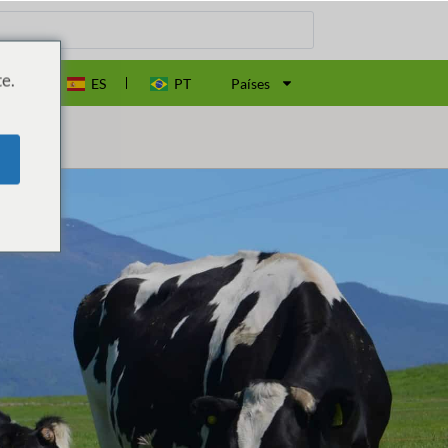
e.
EN
ES
PT
Países